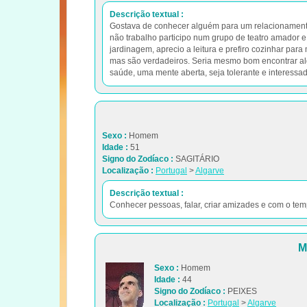
Descrição textual :
Gostava de conhecer alguém para um relacionamento
não trabalho participo num grupo de teatro amador 
jardinagem, aprecio a leitura e prefiro cozinhar pa
mas são verdadeiros. Seria mesmo bom encontrar alg
saúde, uma mente aberta, seja tolerante e interessad
Sexo :
Homem
Idade :
51
Signo do Zodíaco :
SAGITÁRIO
Localização :
Portugal
>
Algarve
Descrição textual :
Conhecer pessoas, falar, criar amizades e com o tem
M
Sexo :
Homem
Idade :
44
Signo do Zodíaco :
PEIXES
Localização :
Portugal
>
Algarve