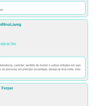
uo.
e69noLiamg
 vale do Tejo
erância, carácter, sentido de humor e outras virtudes em vias
ado se procuras um príncipe encantado, desejo-te boa sorte, mas
Ferper