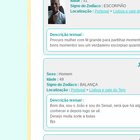
Idade :
51
Signo do Zodíaco :
ESCORPIÃO
Localização :
Portugal
>
Lisboa e vale d
Descrição textual :
Procuro mulher com M grande para partilhar momento
bons momentos sou um verdadeiro escorpiao quando
Sexo :
Homem
Idade :
49
Signo do Zodíaco :
BALANÇA
Localização :
Portugal
>
Lisboa e vale do Tejo
Descrição textual :
Bom dia, sou o João e sou do Seixal, será que há al
conhecer e depois logo se vê.
Desejo muita sorte a todas
Bjs