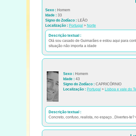
Sexo :
Homem
Idade :
33
Signo do Zodíaco :
LEÃO
Localização :
Portugal
>
Norte
Descrição textual :
Olá sou casado de Guimarães e estou aqui para co
situação não importa a idade
Sexo :
Homem
Idade :
43
Signo do Zodíaco :
CAPRICÓRNIO
Localização :
Portugal
>
Lisboa e vale do T
Descrição textual :
Concreto, confuso, realista, no espaço...Divertes-te? 