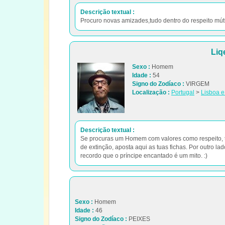
Descrição textual :
Procuro novas amizades,tudo dentro do respeito mút
Liq
Sexo :
Homem
Idade :
54
Signo do Zodíaco :
VIRGEM
Localização :
Portugal
>
Lisboa e
Descrição textual :
Se procuras um Homem com valores como respeito, tol
de extinção, aposta aqui as tuas fichas. Por outro l
recordo que o príncipe encantado é um mito. :)
Sexo :
Homem
Idade :
46
Signo do Zodíaco :
PEIXES