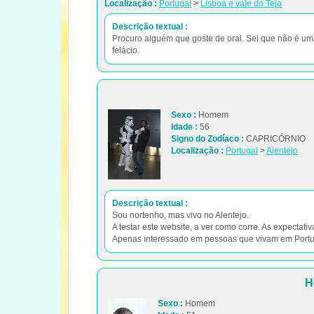
Localização :
Portugal
>
Lisboa e vale do Tejo
Descrição textual :
Procuro alguém que goste de oral. Sei que não é um
felácio.
Sexo :
Homem
Idade :
56
Signo do Zodíaco :
CAPRICÓRNIO
Localização :
Portugal
>
Alentejo
Descrição textual :
Sou nortenho, mas vivo no Alentejo.
A testar este website, a ver como corre. As expectativ
Apenas interessado em pessoas que vivam em Portu
H
Sexo :
Homem