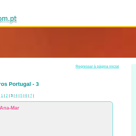
Regressar à página inicial
os Portugal - 3
|
1
|
2
|
3
|
4
|
5
|
6
|
7
|
Ana-Mar