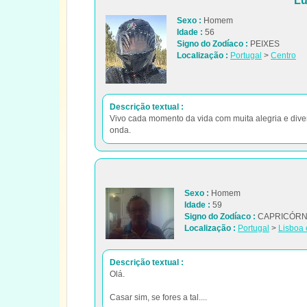
Lu
Sexo :
Homem
Idade :
56
Signo do Zodíaco :
PEIXES
Localização :
Portugal
>
Centro
Descrição textual :
Vivo cada momento da vida com muita alegria e div
onda.
Sexo :
Homem
Idade :
59
Signo do Zodíaco :
CAPRICÓRN
Localização :
Portugal
>
Lisboa 
Descrição textual :
Olá.
Casar sim, se fores a tal....