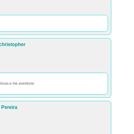
christopher
nicas e me aventurar.
Pereira