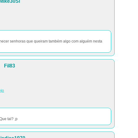
Mike30Sl
nhecer senhoras que queiram também algo com alguém nesta
Fil83
ejo
Que tal? ;p