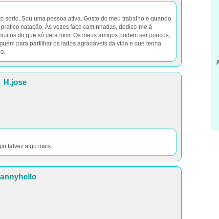
 sério. Sou uma pessoa ativa. Gosto do meu trabalho e quando
e pratico natação. Às vezes faço caminhadas, dedico-me à
ra muitos do que só para mim. Os meus amigos podem ser poucos,
uém para partilhar os lados agradáveis da vida e que tenha
o.
H.jose
po talvez algo mais.
annyhello