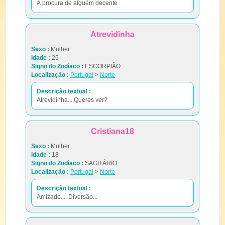
Á procura de alguém decente
Atrevidinha
Sexo :
Mulher
Idade :
25
Signo do Zodíaco :
ESCORPIÃO
Localização :
Portugal
>
Norte
Descrição textual :
Atrevidinha... Queres ver?
Cristiana18
Sexo :
Mulher
Idade :
18
Signo do Zodíaco :
SAGITÁRIO
Localização :
Portugal
>
Norte
Descrição textual :
Amizade.... Diversão...