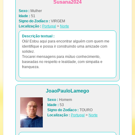
Susana2024
Sexo :
Mulher
Idade :
51
Signo do Zodíaco :
VIRGEM
Localização :
Portugal
>
Norte
Descrição textual :
Olá! Estou aqui para encontrar alguém com quem me
identifique e possa ir construindo uma amizade com
solidez.
Trocarei mensagens para mútuo conhecimento,
baseadas no respeito e lealdade, com simpatia e
franqueza.
JoaoPauloLamego
Sexo :
Homem
Idade :
53
Signo do Zodíaco :
TOURO
Localização :
Portugal
>
Norte