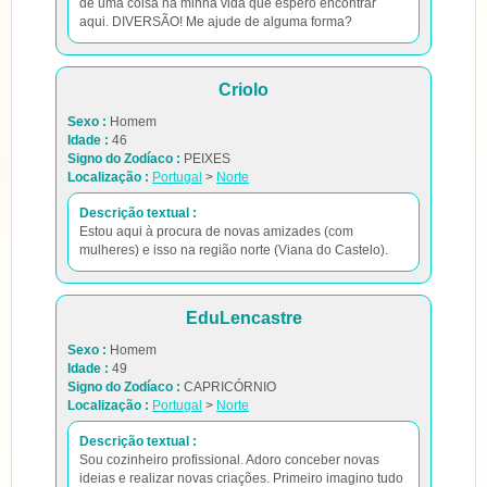
de uma coisa na minha vida que espero encontrar
aqui. DIVERSÃO! Me ajude de alguma forma?
Criolo
Sexo :
Homem
Idade :
46
Signo do Zodíaco :
PEIXES
Localização :
Portugal
>
Norte
Descrição textual :
Estou aqui à procura de novas amizades (com
mulheres) e isso na região norte (Viana do Castelo).
EduLencastre
Sexo :
Homem
Idade :
49
Signo do Zodíaco :
CAPRICÓRNIO
Localização :
Portugal
>
Norte
Descrição textual :
Sou cozinheiro profissional. Adoro conceber novas
ideias e realizar novas criações. Primeiro imagino tudo