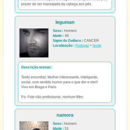
prazer de ser massajada da cabeça aos pés.
leguman
Sexo :
Homem
Idade :
49
Signo do Zodíaco :
CANCER
Localização :
Portugal
>
Norte
Descrição textual :
Tento encontrar: Mulher interessante, inteligente,
social, com sentido humor para o que der e vier!!
Vivo em Braga e Paris
P.s- Foto não profissional, nenhum filtro.
namora
Sexo :
Homem
Idade :
51