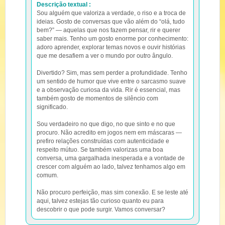
Descrição textual :
Sou alguém que valoriza a verdade, o riso e a troca de
ideias. Gosto de conversas que vão além do “olá, tudo
bem?” — aquelas que nos fazem pensar, rir e querer
saber mais. Tenho um gosto enorme por conhecimento:
adoro aprender, explorar temas novos e ouvir histórias
que me desafiem a ver o mundo por outro ângulo.
Divertido? Sim, mas sem perder a profundidade. Tenho
um sentido de humor que vive entre o sarcasmo suave
e a observação curiosa da vida. Rir é essencial, mas
também gosto de momentos de silêncio com
significado.
Sou verdadeiro no que digo, no que sinto e no que
procuro. Não acredito em jogos nem em máscaras —
prefiro relações construídas com autenticidade e
respeito mútuo. Se também valorizas uma boa
conversa, uma gargalhada inesperada e a vontade de
crescer com alguém ao lado, talvez tenhamos algo em
comum.
Não procuro perfeição, mas sim conexão. E se leste até
aqui, talvez estejas tão curioso quanto eu para
descobrir o que pode surgir. Vamos conversar?