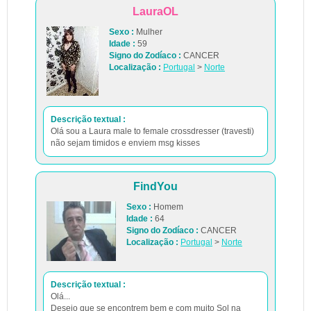
LauraOL
Sexo :
Mulher
Idade :
59
Signo do Zodíaco :
CANCER
Localização :
Portugal
>
Norte
Descrição textual :
Olá sou a Laura male to female crossdresser (travesti)
não sejam timidos e enviem msg kisses
FindYou
Sexo :
Homem
Idade :
64
Signo do Zodíaco :
CANCER
Localização :
Portugal
>
Norte
Descrição textual :
Olá...
Desejo que se encontrem bem e com muito Sol na