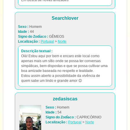
Em busca de novas amizades
Searchlover
Sexo :
Homem
Idade :
44
Signo do Zodíaco :
GÊMEOS
Localização :
Portugal
>
Norte
Descrição textual :
Olá! Estou aqui por bem e encaro este local como
apenas mais um sítio onde se possa ter conversas
simpáticas, bem dispostas e que se possa cultivar uma
boa amizade baseada no respeito e lealdade.
Estou assim aberto a possibilidade da vivência de
quem sabe um lindo e grande amor 😊
zedasiscas
Sexo :
Homem
Idade :
54
Signo do Zodíaco :
CAPRICÓRNIO
Localização :
Portugal
>
Norte