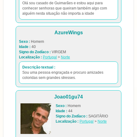
Olá sou casado de Guimarães e estou aqui para
conhecer senhoras que queiram também algo com
alguém nesta situação não importa a idade
AzureWings
Sexo :
Homem
Idade :
40
Signo do Zodíaco :
VIRGEM
Localização :
Portugal
>
Norte
Descrição textual :
Sou uma pessoa engraçada e procuro amizades
coloridas sem grandes stresses.
Joao01gu74
Sexo :
Homem
Idade :
44
Signo do Zodíaco :
SAGITÁRIO
Localização :
Portugal
>
Norte