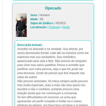
Opecado
Sexo :
Homem
Idade :
66
Signo do Zodíaco :
PEIXES
Localização :
Portugal
>
Norte
Descrição textual :
Acredito na amizade e na verdade. Sou directo, por
vezes demasiado frontal, rude até na maneira como me
expresso mas sou verdadeiro. Sou romântico,
apaixonado pela vida e feliz. Não preciso de ninguém
para viver mas adoro partilhar. Penso e acredito que
partilhar com outra pessoa, seja o que for, pode ser
uma benesse. Gosto de pensar que tive impacto nas
vidas de outros
Não procuro amizades. Os meus amigos serão poucos
mas muito especiais, mais a mais são eles quem nos
escolhe e não o contrário, portanto procuro uma
relação ainda que me convençam a conversar.
Se tem dificuldades em escrever, se acha que
apresentar um perfil completo é limitar-se e outras
idiotices do género, por favor faça um favor a si própria