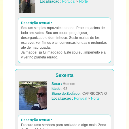
Localização :
Portugal
>
Norte
Descrição textual :
Sou um simples rapazote do norte. Procuro, acima de
tudo amizades. Sou um pouco preguiçoso,
desorganizado e dorminhoco. Gosto muitos de ler,
escrever, ver filmes e ter conversas longas e profundas
até de madrugada.
Já magoei, já fui magoado. Este sou eu, imperfeito e a
viver no planeta errado.
Sexenta
Sexo :
Homem
Idade :
62
Signo do Zodíaco :
CAPRICÓRNIO
Localização :
Portugal
>
Norte
Descrição textual :
Procuro uma senhora para amizade e algo mais. Zona