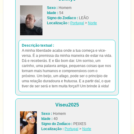
Sexo :
Homem
Idade :
54
Signo do Zodíaco :
LEÃO
Localização :
Portugal
>
Norte
Descrição textual :
A minha liberdade acaba onde a tua começa e vice-
versa. É a premissa da minha maneira de estar na vida.
Dá e receberás. E e tão bom dar. Um sorriso, um
carinho, uma palavra amiga, pequenas coisas que nos
tornam mais humanos e compreensivos com o
próximo. Um beijo, um afago, pode ser o princípio de
uma relação duradoura e frutuosa. E a partir daí, o que
tiver de ser será e tem muita força!!! Um brinde à vida!
Viseu2025
Sexo :
Homem
Idade :
40
Signo do Zodíaco :
PEIXES
Localização :
Portugal
>
Norte