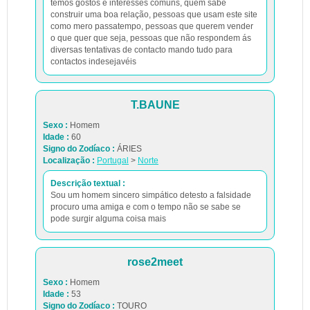
temos gostos e interesses comuns, quem sabe
construir uma boa relação, pessoas que usam este site
como mero passatempo, pessoas que querem vender
o que quer que seja, pessoas que não respondem ás
diversas tentativas de contacto mando tudo para
contactos indesejavéis
T.BAUNE
Sexo :
Homem
Idade :
60
Signo do Zodíaco :
ÁRIES
Localização :
Portugal
>
Norte
Descrição textual :
Sou um homem sincero simpático detesto a falsidade
procuro uma amiga e com o tempo não se sabe se
pode surgir alguma coisa mais
rose2meet
Sexo :
Homem
Idade :
53
Signo do Zodíaco :
TOURO