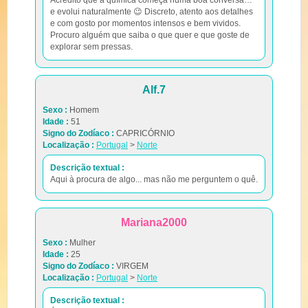
Acredito que a química começa numa boa conversa…
e evolui naturalmente 😉 Discreto, atento aos detalhes
e com gosto por momentos intensos e bem vividos.
Procuro alguém que saiba o que quer e que goste de
explorar sem pressas.
Alf.7
Sexo :
Homem
Idade :
51
Signo do Zodíaco :
CAPRICÓRNIO
Localização :
Portugal
>
Norte
Descrição textual :
Aqui à procura de algo... mas não me perguntem o quê.
Mariana2000
Sexo :
Mulher
Idade :
25
Signo do Zodíaco :
VIRGEM
Localização :
Portugal
>
Norte
Descrição textual :