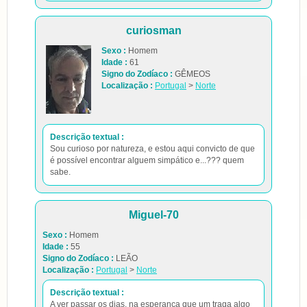
curiosman
Sexo :
Homem
Idade :
61
Signo do Zodíaco :
GÊMEOS
Localização :
Portugal
>
Norte
Descrição textual :
Sou curioso por natureza, e estou aqui convicto de que
é possível encontrar alguem simpático e...??? quem
sabe.
Miguel-70
Sexo :
Homem
Idade :
55
Signo do Zodíaco :
LEÃO
Localização :
Portugal
>
Norte
Descrição textual :
A ver passar os dias, na esperança que um traga algo