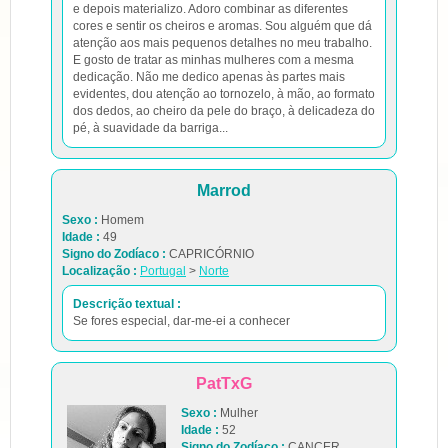
e depois materializo. Adoro combinar as diferentes
cores e sentir os cheiros e aromas. Sou alguém que dá
atenção aos mais pequenos detalhes no meu trabalho.
E gosto de tratar as minhas mulheres com a mesma
dedicação. Não me dedico apenas às partes mais
evidentes, dou atenção ao tornozelo, à mão, ao formato
dos dedos, ao cheiro da pele do braço, à delicadeza do
pé, à suavidade da barriga...
Marrod
Sexo :
Homem
Idade :
49
Signo do Zodíaco :
CAPRICÓRNIO
Localização :
Portugal
>
Norte
Descrição textual :
Se fores especial, dar-me-ei a conhecer
PatTxG
Sexo :
Mulher
Idade :
52
Signo do Zodíaco :
CANCER