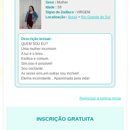
Sexo :
Mulher
Idade :
58
Signo do Zodíaco :
VIRGEM
Localização :
Brasil
>
Rio Grande do Sul
Descrição textual :
QUEM SOU EU?
Uma mulher incomum.
A luz e o breu...
Exótica e comum.
Sim,isso é possível!
Sou oscilante.
As vezes erro,em outras sou incrível!
Eterna inconstante... Apaixonada pela vida!
Regressar à página inicial
INSCRIÇÃO GRATUITA