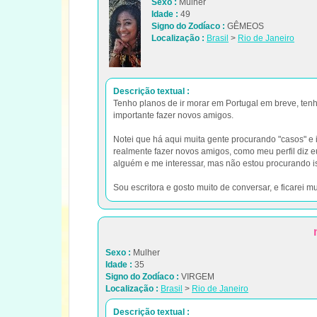
Sexo :
Mulher
Idade :
49
Signo do Zodíaco :
GÊMEOS
Localização :
Brasil
>
Rio de Janeiro
Descrição textual :
Tenho planos de ir morar em Portugal em breve, ten
importante fazer novos amigos.
Notei que há aqui muita gente procurando "casos" e
realmente fazer novos amigos, como meu perfil diz e
alguém e me interessar, mas não estou procurando i
Sou escritora e gosto muito de conversar, e ficarei mu
Sexo :
Mulher
Idade :
35
Signo do Zodíaco :
VIRGEM
Localização :
Brasil
>
Rio de Janeiro
Descrição textual :