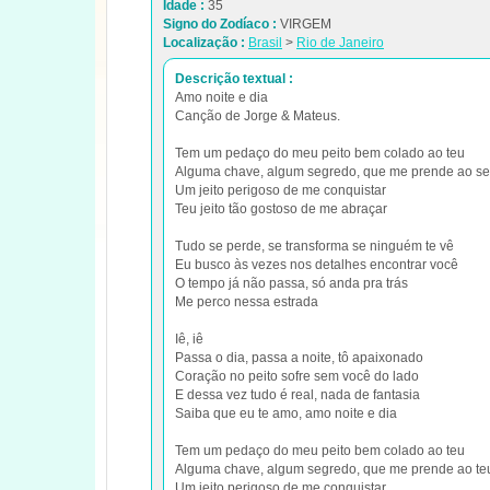
Idade :
35
Signo do Zodíaco :
VIRGEM
Localização :
Brasil
>
Rio de Janeiro
Descrição textual :
Amo noite e dia
Canção de Jorge & Mateus.
Tem um pedaço do meu peito bem colado ao teu
Alguma chave, algum segredo, que me prende ao s
Um jeito perigoso de me conquistar
Teu jeito tão gostoso de me abraçar
Tudo se perde, se transforma se ninguém te vê
Eu busco às vezes nos detalhes encontrar você
O tempo já não passa, só anda pra trás
Me perco nessa estrada
Iê, iê
Passa o dia, passa a noite, tô apaixonado
Coração no peito sofre sem você do lado
E dessa vez tudo é real, nada de fantasia
Saiba que eu te amo, amo noite e dia
Tem um pedaço do meu peito bem colado ao teu
Alguma chave, algum segredo, que me prende ao te
Um jeito perigoso de me conquistar