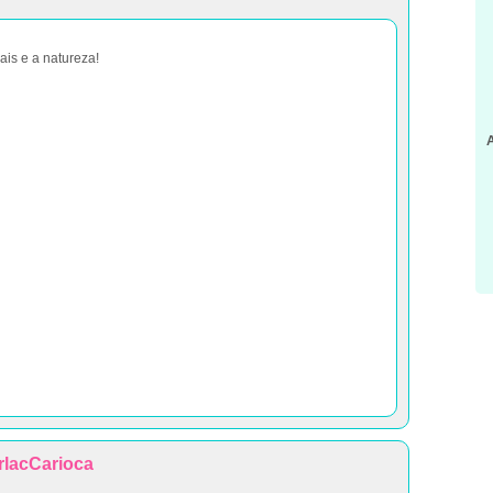
is e a natureza!
rlacCarioca