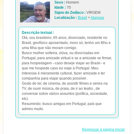
Sexo :
Homem
Idade :
70
Signo do Zodíaco :
VIRGEM
Localização :
Brasil
>
Alagoas
Descrição textual :
Olá, sou brasileiro, 65 anos, divorciado, residente no
Brasil, geofísico aposentado, moro só, tenho um filho e
uma filha que não moram comigo.
Busco mulher solteira, viúva, ou divorciadas em
Portugal, para amizade virtual e se a amizade se firmar,
para hospedagem --caso deseje viajar ao Brasil-- e
que me hospede caso eu viaje à Portugal. Meu
interesse é meramente cultural, fazer amizade e ter
companhia para viajar quando possível .
Gosto de ler, de cinema, de assistir filmes e series na
TV, de ouvir música, de praia, de ir ao teatro., de
conversar sobre vários assuntos (política, sociedade,
etc).
Resumindo: busco amigas em Portugal, país que
admiro muito.
Regressar à página inicial