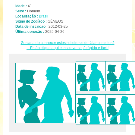
Idade :
41
Sexo :
Homem
Localização :
Brasil
Signo do Zodíaco :
GÊMEOS
Data de inscrição :
2012-03-25
Última conexão :
2025-04-26
Gostaria de conhecer estes solteiros e de falar com eles?
... Então clique aqui e inscreva-se, é rápido e fácil!