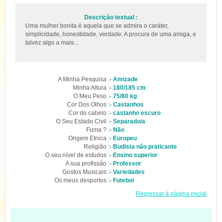
Descrição textual :
Uma mulher bonita é aquela que se admira o caráter,
simplicidade, honestidade, verdade. A procura de uma amiga, e
talvez algo a mais...
A Minha Pesquisa :
- Amizade
Minha Altura :
- 180/185 cm
O Meu Peso :
- 75/80 kg
Cor Dos Olhos :
- Castanhos
Cor do cabelo :
- castanho escuro
O Seu Estado Civil :
- Separado/a
Fuma ? :
- Não
Origem Etnica :
- Europeu
Religião :
- Budista não praticante
O seu nível de estudos :
- Ensino superior
A sua profissão :
- Professor
Gostos Musicais :
- Variedades
Os meus desportos :
- Futebol
Regressar à página inicial