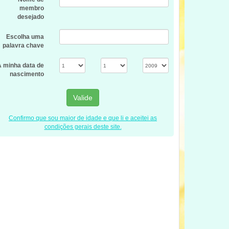
membro
desejado
Escolha uma
palavra chave
A minha data de
nascimento
Valide
Confirmo que sou maior de idade e que li e aceitei as
condições gerais deste site.