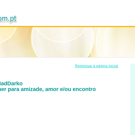
Regressar à página inicial
adDarko
r para amizade, amor e/ou encontro