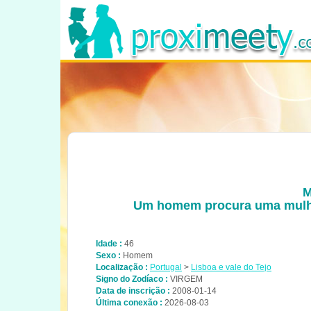
M
Um homem procura uma mulhe
Idade :
46
Sexo :
Homem
Localização :
Portugal
>
Lisboa e vale do Tejo
Signo do Zodíaco :
VIRGEM
Data de inscrição :
2008-01-14
Última conexão :
2026-08-03