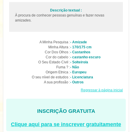
Descrição textual :
À procura de conhecer pessoas genuínas e fazer novas
amizades.
A Minha Pesquisa :
- Amizade
Minha Altura :
- 170/175 cm
Cor Dos Olhos :
- Castanhos
Cor do cabelo :
- castanho escuro
O Seu Estado Civil :
- Solteiro/a
Fuma ? :
- Não
Origem Etnica :
- Europeu
O seu nível de estudos :
- Licenciatura
A sua profissão :
- Outros
Regressar à página inicial
INSCRIÇÃO GRATUITA
Clique aqui para se inscrever gratuitamente