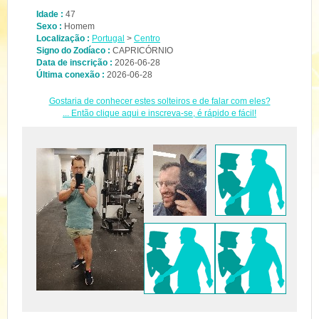
Idade :
47
Sexo :
Homem
Localização :
Portugal
>
Centro
Signo do Zodíaco :
CAPRICÓRNIO
Data de inscrição :
2026-06-28
Última conexão :
2026-06-28
Gostaria de conhecer estes solteiros e de falar com eles?
... Então clique aqui e inscreva-se, é rápido e fácil!