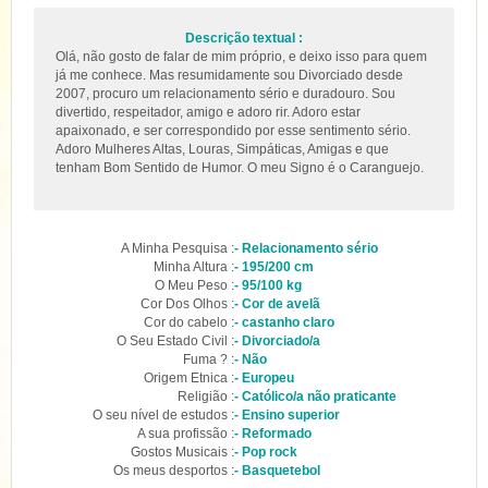
Descrição textual :
Olá, não gosto de falar de mim próprio, e deixo isso para quem
já me conhece. Mas resumidamente sou Divorciado desde
2007, procuro um relacionamento sério e duradouro. Sou
divertido, respeitador, amigo e adoro rir. Adoro estar
apaixonado, e ser correspondido por esse sentimento sério.
Adoro Mulheres Altas, Louras, Simpáticas, Amigas e que
tenham Bom Sentido de Humor. O meu Signo é o Caranguejo.
A Minha Pesquisa :
- Relacionamento sério
Minha Altura :
- 195/200 cm
O Meu Peso :
- 95/100 kg
Cor Dos Olhos :
- Cor de avelã
Cor do cabelo :
- castanho claro
O Seu Estado Civil :
- Divorciado/a
Fuma ? :
- Não
Origem Etnica :
- Europeu
Religião :
- Católico/a não praticante
O seu nível de estudos :
- Ensino superior
A sua profissão :
- Reformado
Gostos Musicais :
- Pop rock
Os meus desportos :
- Basquetebol