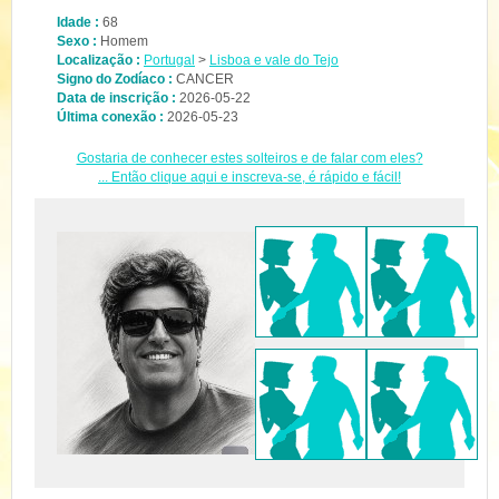
Idade :
68
Sexo :
Homem
Localização :
Portugal
>
Lisboa e vale do Tejo
Signo do Zodíaco :
CANCER
Data de inscrição :
2026-05-22
Última conexão :
2026-05-23
Gostaria de conhecer estes solteiros e de falar com eles?
... Então clique aqui e inscreva-se, é rápido e fácil!