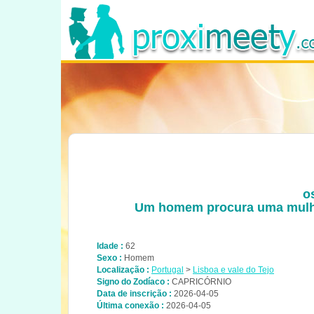
o
Um homem procura uma mulhe
Idade :
62
Sexo :
Homem
Localização :
Portugal
>
Lisboa e vale do Tejo
Signo do Zodíaco :
CAPRICÓRNIO
Data de inscrição :
2026-04-05
Última conexão :
2026-04-05