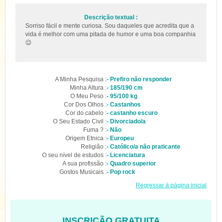
Descrição textual :
Sorriso fácil e mente curiosa. Sou daqueles que acredita que a
vida é melhor com uma pitada de humor e uma boa companhia
😉
A Minha Pesquisa :
- Prefiro não responder
Minha Altura :
- 185/190 cm
O Meu Peso :
- 95/100 kg
Cor Dos Olhos :
- Castanhos
Cor do cabelo :
- castanho escuro
O Seu Estado Civil :
- Divorciado/a
Fuma ? :
- Não
Origem Etnica :
- Europeu
Religião :
- Católico/a não praticante
O seu nível de estudos :
- Licenciatura
A sua profissão :
- Quadro superior
Gostos Musicais :
- Pop rock
Regressar à página inicial
INSCRIÇÃO GRATUITA