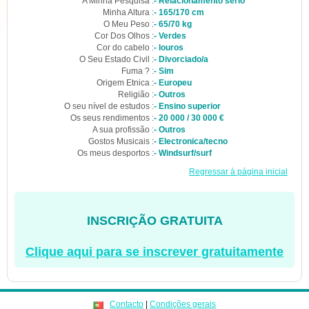
A Minha Pesquisa :
- Relacionamento sério
Minha Altura :
- 165/170 cm
O Meu Peso :
- 65/70 kg
Cor Dos Olhos :
- Verdes
Cor do cabelo :
- louros
O Seu Estado Civil :
- Divorciado/a
Fuma ? :
- Sim
Origem Etnica :
- Europeu
Religião :
- Outros
O seu nível de estudos :
- Ensino superior
Os seus rendimentos :
- 20 000 / 30 000 €
A sua profissão :
- Outros
Gostos Musicais :
- Electronica/tecno
Os meus desportos :
- Windsurf/surf
Regressar à página inicial
INSCRIÇÃO GRATUITA
Clique aqui para se inscrever gratuitamente
Contacto
|
Condições gerais