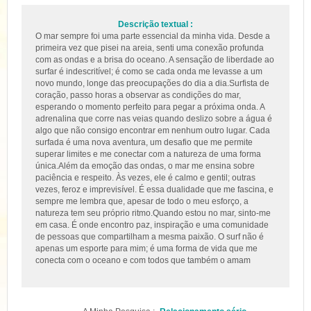
Descrição textual :
O mar sempre foi uma parte essencial da minha vida. Desde a
primeira vez que pisei na areia, senti uma conexão profunda
com as ondas e a brisa do oceano. A sensação de liberdade ao
surfar é indescritível; é como se cada onda me levasse a um
novo mundo, longe das preocupações do dia a dia.Surfista de
coração, passo horas a observar as condições do mar,
esperando o momento perfeito para pegar a próxima onda. A
adrenalina que corre nas veias quando deslizo sobre a água é
algo que não consigo encontrar em nenhum outro lugar. Cada
surfada é uma nova aventura, um desafio que me permite
superar limites e me conectar com a natureza de uma forma
única.Além da emoção das ondas, o mar me ensina sobre
paciência e respeito. Às vezes, ele é calmo e gentil; outras
vezes, feroz e imprevisível. É essa dualidade que me fascina, e
sempre me lembra que, apesar de todo o meu esforço, a
natureza tem seu próprio ritmo.Quando estou no mar, sinto-me
em casa. É onde encontro paz, inspiração e uma comunidade
de pessoas que compartilham a mesma paixão. O surf não é
apenas um esporte para mim; é uma forma de vida que me
conecta com o oceano e com todos que também o amam