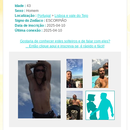
Idade :
43
Sexo :
Homem
Localização :
Portugal
>
Lisboa e vale do Tejo
Signo do Zodíaco :
ESCORPIÃO
Data de inscrição :
2025-04-10
Última conexão :
2025-04-10
Gostaria de conhecer estes solteiros e de falar com eles?
... Então clique aqui e inscreva-se, é rápido e fácil!