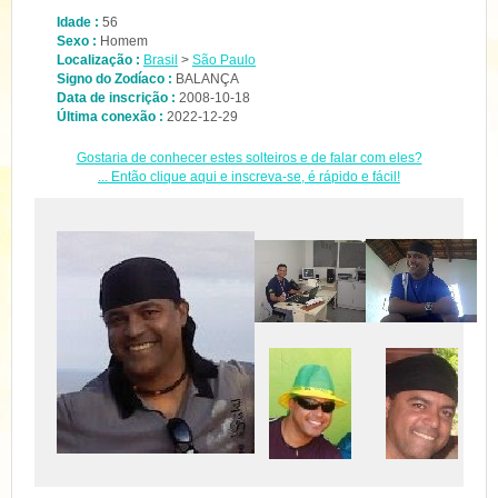
Idade :
56
Sexo :
Homem
Localização :
Brasil
>
São Paulo
Signo do Zodíaco :
BALANÇA
Data de inscrição :
2008-10-18
Última conexão :
2022-12-29
Gostaria de conhecer estes solteiros e de falar com eles?
... Então clique aqui e inscreva-se, é rápido e fácil!