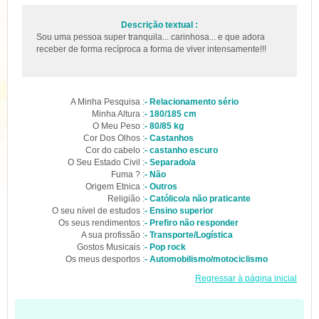
Descrição textual :
Sou uma pessoa super tranquila... carinhosa... e que adora
receber de forma recíproca a forma de viver intensamente!!!
A Minha Pesquisa :
- Relacionamento sério
Minha Altura :
- 180/185 cm
O Meu Peso :
- 80/85 kg
Cor Dos Olhos :
- Castanhos
Cor do cabelo :
- castanho escuro
O Seu Estado Civil :
- Separado/a
Fuma ? :
- Não
Origem Etnica :
- Outros
Religião :
- Católico/a não praticante
O seu nível de estudos :
- Ensino superior
Os seus rendimentos :
- Prefiro não responder
A sua profissão :
- Transporte/Logística
Gostos Musicais :
- Pop rock
Os meus desportos :
- Automobilismo/motociclismo
Regressar à página inicial