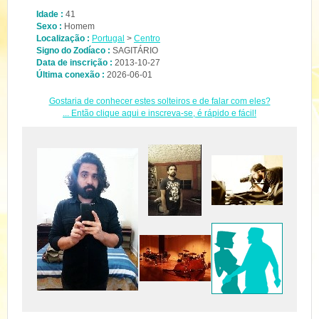
Idade :
41
Sexo :
Homem
Localização :
Portugal
>
Centro
Signo do Zodíaco :
SAGITÁRIO
Data de inscrição :
2013-10-27
Última conexão :
2026-06-01
Gostaria de conhecer estes solteiros e de falar com eles?
... Então clique aqui e inscreva-se, é rápido e fácil!