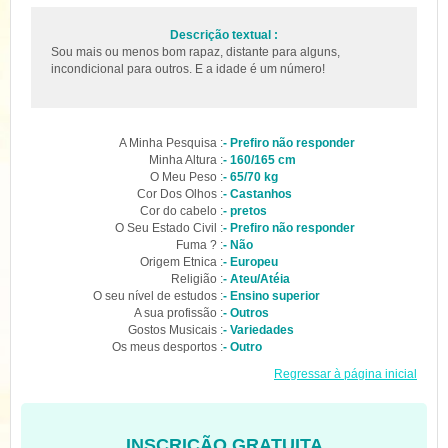
Descrição textual :
Sou mais ou menos bom rapaz, distante para alguns,
incondicional para outros. E a idade é um número!
A Minha Pesquisa :
- Prefiro não responder
Minha Altura :
- 160/165 cm
O Meu Peso :
- 65/70 kg
Cor Dos Olhos :
- Castanhos
Cor do cabelo :
- pretos
O Seu Estado Civil :
- Prefiro não responder
Fuma ? :
- Não
Origem Etnica :
- Europeu
Religião :
- Ateu/Atéia
O seu nível de estudos :
- Ensino superior
A sua profissão :
- Outros
Gostos Musicais :
- Variedades
Os meus desportos :
- Outro
Regressar à página inicial
INSCRIÇÃO GRATUITA