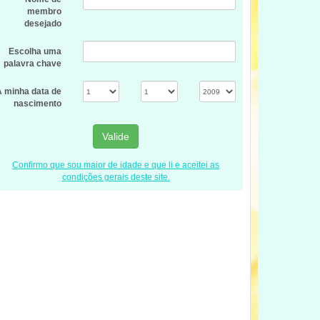
membro
desejado
Escolha uma
palavra chave
A minha data de
nascimento
Valide
Confirmo que sou maior de idade e que li e aceitei as
condições gerais deste site.